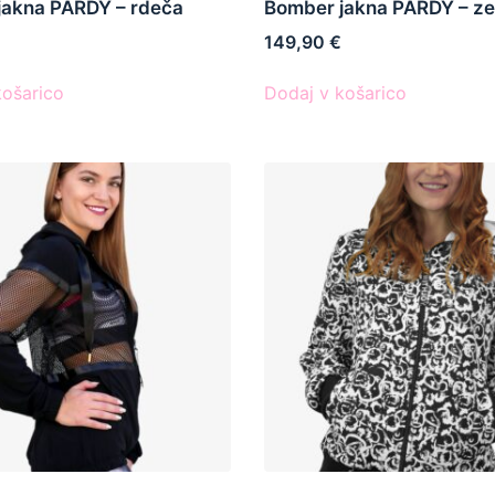
jakna PARDY – rdeča
Bomber jakna PARDY – ze
149,90
€
košarico
Dodaj v košarico