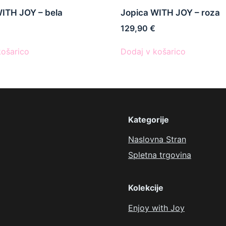
WITH JOY – bela
Jopica WITH JOY – roza
129,90
€
košarico
Dodaj v košarico
Kategorije
Naslovna Stran
Spletna trgovina
Kolekcije
Enjoy with Joy