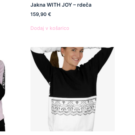
Jakna WITH JOY – rdeča
159,90
€
Dodaj v košarico