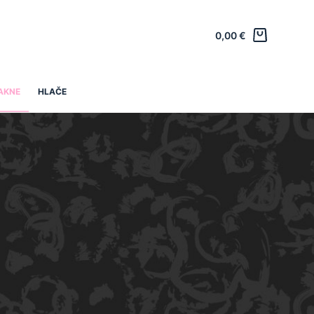
0,00
€
JAKNE
HLAČE