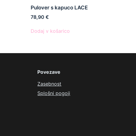
Pulover s kapuco LACE
78,90
€
Dodaj v košarico
Povezave
Zasebnost
Splošni pogoji