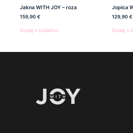
Jakna WITH JOY – roza
Jopica 
159,90
€
129,90
€
Dodaj v košarico
Dodaj v 