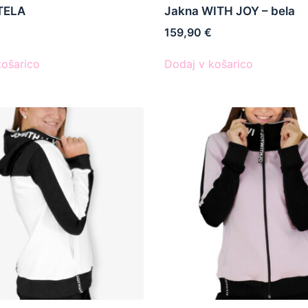
TELA
Jakna WITH JOY – bela
159,90
€
košarico
Dodaj v košarico